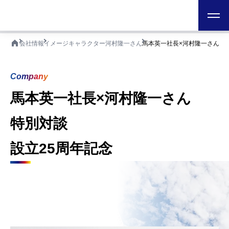
日本テクノ株式会社
ホーム
会社情報
イメージキャラクター河村隆一さん
馬本英一社長×河村隆一さん 特
Company
馬本英一社長×河村隆一さん
特別対談
設立25周年記念