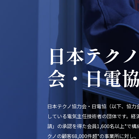
日本テク
会・日電
日本テクノ協力会・日電協（以下、協力
している電気主任技術者の団体です。経
請」の承認を得た会員1,600名以上*で
クノの顧客68,000件超*の事業所に対