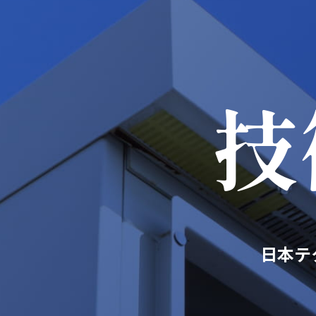
技
日本テ