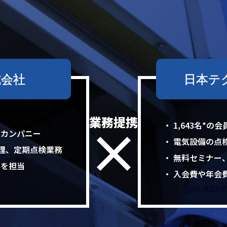
式会社
日本テ
業務提携
・ 1,643名*
ンカンパニー
・ 電気設備の点
安管理、定期点検業務
・ 無料セミナー
事を担当
・ 入会費や年会