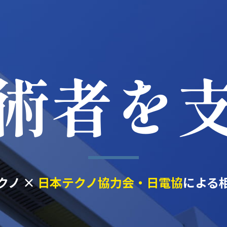
術者を
クノ ×
日本テクノ協力会・日電協
による