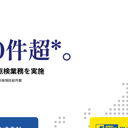
00件超*。
の点検業務を実施
安点検受託総件数